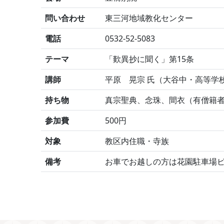
問い合わせ
東三河地域教化センター
電話
0532-52-5083
テーマ
「歎異抄に聞く」第15条
講師
平原 晃宗 氏（大谷中・高等学
持ち物
真宗聖典、念珠、間衣（有僧籍
参加費
500円
対象
教区内住職・寺族
備考
お車でお越しの方は花園駐車場ビ