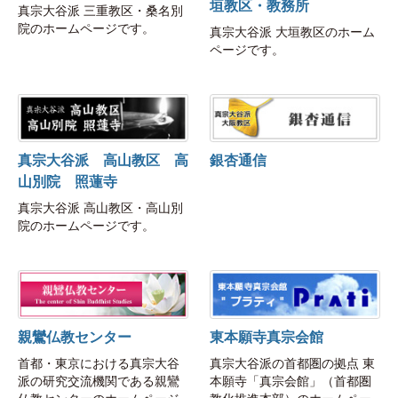
垣教区・教務所
真宗大谷派 三重教区・桑名別
院のホームページです。
真宗大谷派 大垣教区のホーム
ページです。
真宗大谷派 高山教区 高
銀杏通信
山別院 照蓮寺
真宗大谷派 高山教区・高山別
院のホームページです。
親鸞仏教センター
東本願寺真宗会館
首都・東京における真宗大谷
真宗大谷派の首都圏の拠点 東
派の研究交流機関である親鸞
本願寺「真宗会館」（首都圏