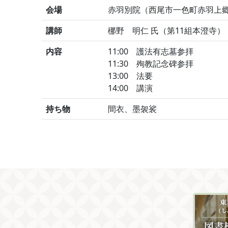
会場
赤羽別院（西尾市一色町赤羽上郷
講師
梛野 明仁 氏（第11組本澄寺）
内容
11:00 護法有志墓参拝
11:30 殉教記念碑参拝
13:00 法要
14:00 講演
持ち物
間衣、墨袈裟