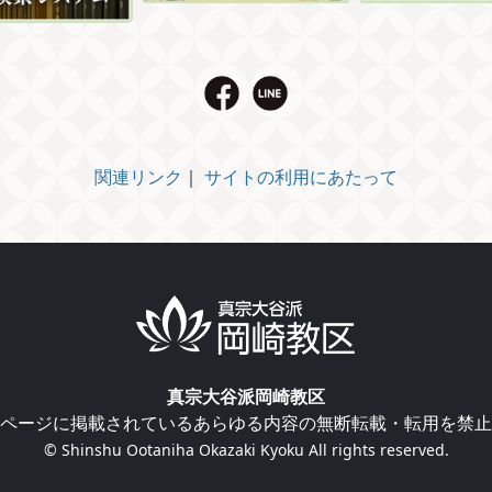
関連リンク
｜
サイトの利用にあたって
真宗大谷派岡崎教区
ページに掲載されているあらゆる内容の無断転載・転用を禁止
© Shinshu Ootaniha Okazaki Kyoku All rights reserved.