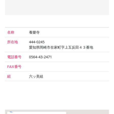
名称
養樂寺
所在地
444-0245
愛知県岡崎市在家町字上五反田４３番地
電話番号
0564-43-2471
FAX番号
組
六ッ美組