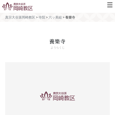
真宗大谷派岡崎教区
>
寺院
>
六ッ美組
>
養樂寺
養樂寺
ようらくじ