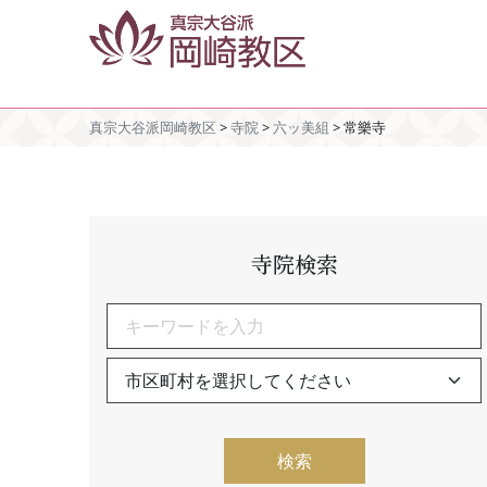
真宗大谷派岡崎教区
>
寺院
>
六ッ美組
>
常樂寺
寺院検索