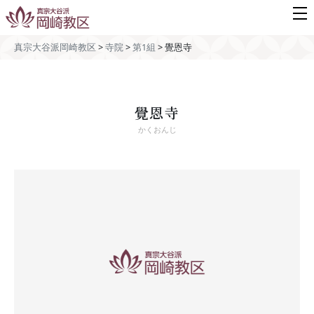
真宗大谷派岡崎教区
>
寺院
>
第1組
>
覺恩寺
覺恩寺
かくおんじ