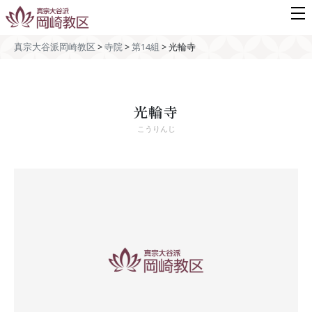
真宗大谷派岡崎教区
>
寺院
>
第14組
>
光輪寺
光輪寺
こうりんじ