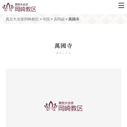
真宗大谷派岡崎教区
>
寺院
>
高岡組
>
萬國寺
萬國寺
まんこくじ